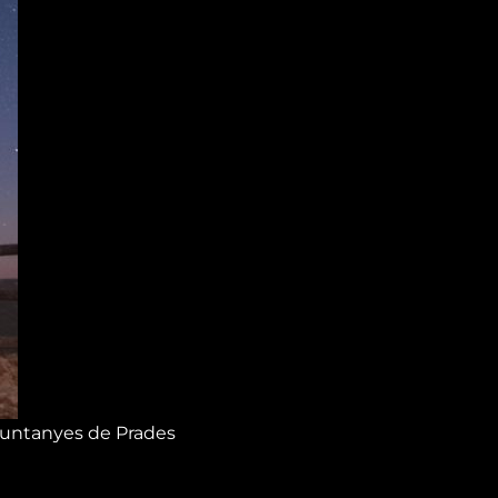
 Muntanyes de Prades
s, Aleix Roig, afirma
a d’estels continuarà