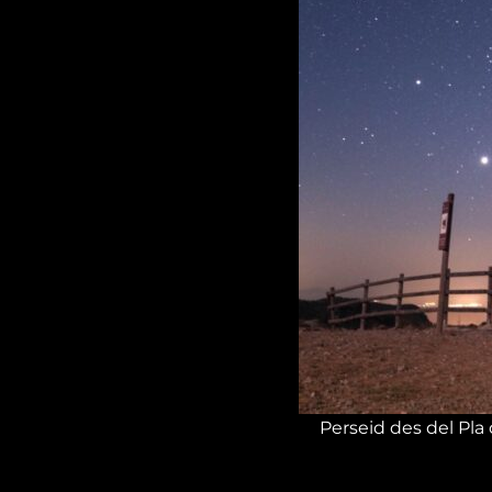
Perseid des del Pla
No obstant això, el r
que a pesar de tenir L