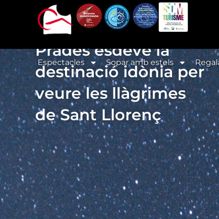
Vés
al
contingut
Prades esdevé la
Espectacles
Sopar amb estels
Regal
destinació idònia per
veure les llàgrimes
de Sant Llorenç