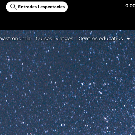
0,0
Entrades i espectacles
a astronomia
Cursos i viatges
Centres educatius