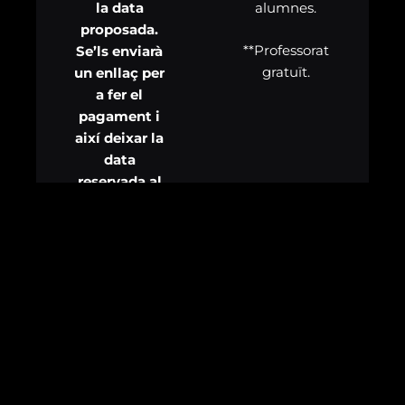
alumnes.
la data
proposada.
**Professorat
Se’ls enviarà
gratuït.
un enllaç per
a fer el
pagament i
així deixar la
data
reservada al
nostre
calendari. Es
recomana
fer-ho amb la
màxima
antel·lació
possible.