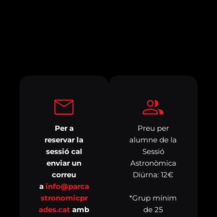
Per a
Preu per
reservar la
alumne de la
sessió cal
Sessió
enviar un
Astronòmica
correu
Diürna: 12€
a
info@parca
*Grup mínim
stronomicpr
de 25
ades.cat
amb