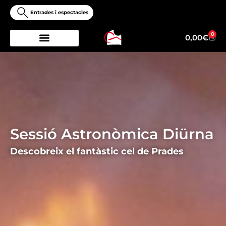
Vés
Entrades i espectacles
al
contingut
0
Ciste
0,00
€
Sessió Astronòmica Diürna
Descobreix el fantàstic cel de Prades