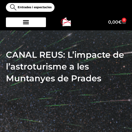
Vés
Entrades i espectacles
al
contingut
0
Ciste
0,00
€
CANAL REUS: L’impacte de
l’astroturisme a les
Muntanyes de Prades