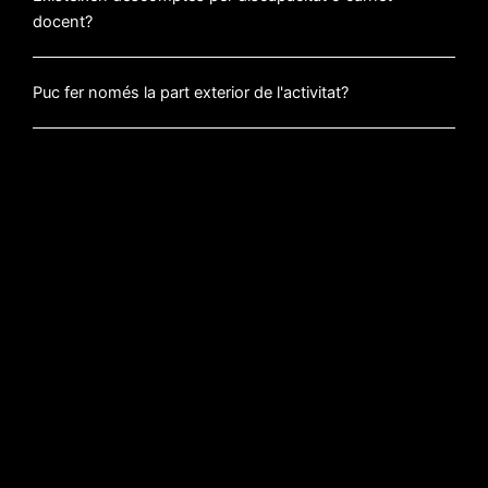
docent?
Puc fer només la part exterior de l'activitat?
Puc aconseguir algun codi descompte?
Espectacles
Compra
Altres