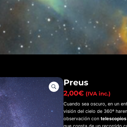
Preus
2,00
€
(IVA inc.)
Cuando sea oscuro, en un ent
visión del cielo de 360º har
observación con
telescopios
que consta de un recorrido c