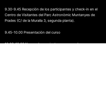
9.30-9.45 Recepción de los participantes y check-in en el
Centro de Visitantes del Parc Astronòmic Muntanyes de
Prades (C/ de la Muralla 3, segunda planta).
9.45-10.00 Presentación del curso
10.00-12.00 Nuevas herramientas y procesado por capas
12.00-12.15 Coffee-break con productos KM0
12.15-14.15h Práctica guiada
Domingo 9 noviembre 2025
10.00 Inicio del curso
10.00-12.00 Procesado de: galaxias con zonas de emisión